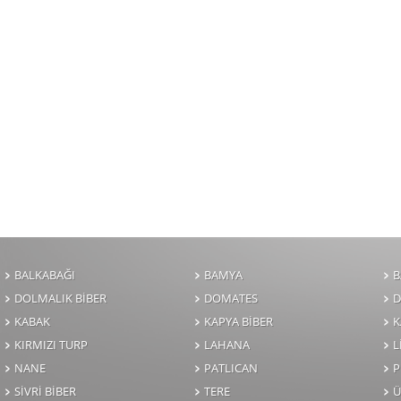
BALKABAĞI
BAMYA
B
DOLMALIK BİBER
DOMATES
D
KABAK
KAPYA BİBER
K
KIRMIZI TURP
LAHANA
NANE
PATLICAN
P
SİVRİ BİBER
TERE
Ü