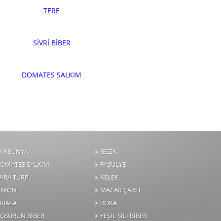
TERE
SİVRİ BİBER
DOMATES SALKIM
ARBUNYA
BEZİK
OMATES SALKIM
FASULYE
ARA TURP
KELEK
LİMON
MACAR ÇARLİ
IRASA
ROKA
ÇBURUN BİBER
YEŞİL ŞİLİ BİBER