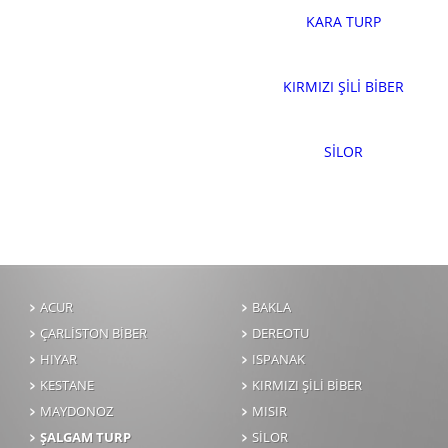
KARA TURP
KIRMIZI ŞİLİ BİBER
SİLOR
ACUR
BAKLA
ÇARLİSTON BİBER
DEREOTU
HIYAR
ISPANAK
KESTANE
KIRMIZI ŞİLİ BİBER
MAYDONOZ
MISIR
ŞALGAM TURP
SİLOR