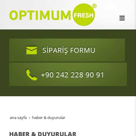
ana sayfa
haber & duyurular
HABER & DUYURULAR